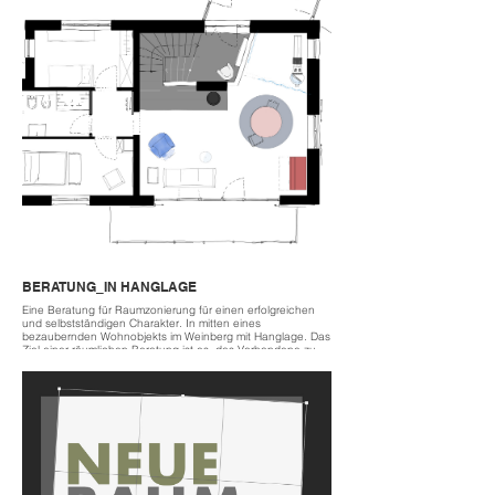
apartment, which is flooded with light due to the new
openings after the renovation work, in the future teh
apartment will be fired up by a rotating fireplace that can
serve both the living and dining areas.
2021
located Berlin Kreuzberg
costs 90k
BERATUNG_IN HANGLAGE
Eine Beratung für Raumzonierung für einen erfolgreichen
und selbstständigen Charakter. In mitten eines
bezaubernden Wohnobjekts im Weinberg mit Hanglage. Das
Ziel einer räumlichen Beratung ist es, das Vorhandene zu
sortieren und priorisieren und so die Bedürfnisse der
Bewohner*innen zu unterstützen. Ziel war aus dem
vorhandenen ein neues Wohnkonzept zu schnüren. Die
Umsetzung, wortwörtlich, der vorhandenen Möbel,
Kunstwerke und gesammelte Kuriositäten eines Lebens
werden gemeinschaftlich mit Unterstützung von Kaffee,
Kuchen und Wein bewerkstelligt.
Der Eintritt in privaten und belebten Raum und somit der
Umgang mit persönlichem Eigentum ist eine der für mich