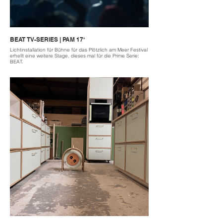
BEAT TV-SERIES | PAM 17‘
Lichtinstallation für Bühne für das Plötzlich am Meer Festival
erhellt eine weitere Stage, dieses mal für die Prime Serie:
BEAT.
Light installation for the stage for a Festival in Poland
illuminates again another stage, this time for the Prime
series: BEAT.
2017 / 2018
located Plötzlich am Meer | Nagle nad Morzem | Poland
build Adrian Knetsch
re-build crofts Berlin
Szenenbild BEAT production | SkenaLux