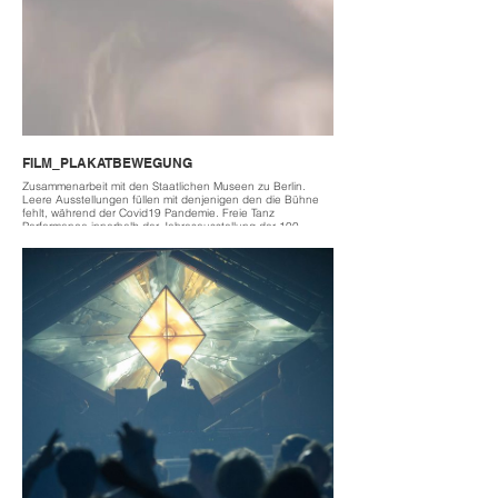
FILM_PLAKATBEWEGUNG
Zusammenarbeit mit den Staatlichen Museen zu Berlin.
Leere Ausstellungen füllen mit denjenigen den die Bühne
fehlt, während der Covid19 Pandemie. Freie Tanz
Performance innerhalb der Jahresausstellung der 100
Besten Plakate 2020.
Collaboration with the State Museums in Berlin. Filling empty
exhibitions with those who are missing their stage during the
Covid19 pandemic. Free dance performance within the
annual exhibition of the 100 best posters 2020.
2021
located Kulturforum Berlin
camera Rianne Wieman
riannewieman.com