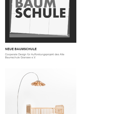
bedeutendsten Aufgaben meines Handlungsfeldes. Es
bedarf an Sensibilität und Humor, um erfolgreich
gegenwertig den schmalen Grat zwischen Vergangenheit
und Zukunft eines Menschen zu balancieren. Man muss
sich stets bewusst sein, dass beim Umräumen eines Hauses
nicht nur Möbel einen neuen Platz finden sondern auch
Entscheidungen getroffen werden.
2023
located im ländlichen Raum
costs by hourly rate
NEUE BAUMSCHULE
Cooperate Design für Aufforstungsprojekt des Alte
Baumschule Gransee e.V.