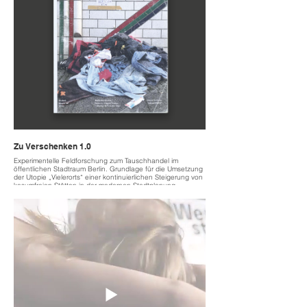
2021
located Berlin Kreuzberg
costs 90k
Zu Verschenken 1.0
Experimentelle Feldforschung zum Tauschhandel im
öffentlichen Stadtraum Berlin. Grundlage für die Umsetzung
der Utopie „Vielerorts“ einer kontinuierlichen Steigerung von
kosumfreien Stätten in der modernen Stadtplanung
Experimental field research on the free-good-exchange in
the urban public space of Berlin. Basis for the
implementation of the utopia „Vielerorts“ that invisions a
continuous increase in consumption-free places in modern
urban planning
2021
located Berlin / focus on Neukölln