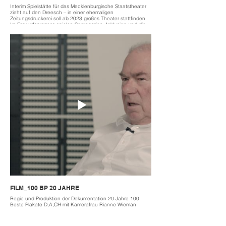
Interim Spielstätte für das Mecklenburgische Staatstheater
zieht auf den Dreesch – in einer ehemaligen
Zeitungsdruckerei soll ab 2023 großes Theater stattfinden.
Im Entwurfsprozess spielen Segregation, Inklusion und die
„Neu-Erfindung“ des Theaters als Begegnungsort die
Zentrale Rolle.
Interim venue for the Mecklenburg State Theater is moving
to the Dreesch - a large theater will take place in a former
newspaper printing plant from 2023. Segregation, inclusion
and the “reinvention” of the theater as a meeting place play
a central role in the design process.
2022
located Schwerin
partner Mecklenburgisches Staatstheater
FILM_100 BP 20 JAHRE
Regie und Produktion der Dokumentation 20 Jahre 100
Beste Plakate D,A,CH mit Kamerafrau Rianne Wieman