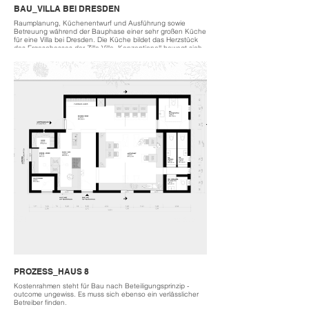
BAU_VILLA BEI DRESDEN
Raumplanung, Küchenentwurf und Ausführung sowie
Betreuung während der Bauphase einer sehr großen Küche
für eine Villa bei Dresden. Die Küche bildet das Herzstück
des Ergeschosses der Zille-Villa. Konzeptionell bewegt sich
der Stil im modernen Landhausstil. Mit ihren 29 Schubladen
bietet die Küche mit einer zentralen Insel zum gemeinsamen
Arbeiten mehr als reichlich Lagermöglichkeiten. Die Fronten
sind sind in pistazienfabrigen Linoleum ausgeführt und
werden durch eine 15mm umlaufende Eichenleiste gefasst.
Messingfarbene Griffe und das liebevoll in einem
Fliesenspiegel eingefasstes Keramik-Spülbecken
kombinieren modernes Küchendesign mit der Verspieltheit
der Eigentümer
Space planning, kitchen design and execution as well as
support during the construction phase of a very large
kitchen for a villa near Dresden. The kitchen is the heart of
the ground floor of the Zille Villa. Conceptually, the style is in
the modern country house style. With its 29 drawers, the
kitchen offers more than plenty of storage options with a
central island for working together. The fronts are made of
pistachio-colored linoleum and are framed by a 15mm all-
round oak strip. Brass-colored handles and the ceramic sink
lovingly framed in a tile backsplash combine modern kitchen
design with the playfulness of the owners
2023
PROZESS_HAUS 8
located near Dresden
build LKHOLZ | Adrian Knetsch
Kostenrahmen steht für Bau nach Beteiligungsprinzip -
cost 35k exl. devices
outcome ungewiss. Es muss sich ebenso ein verlässlicher
Betreiber finden.