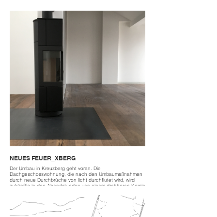
House 8 - cost framework is for construction according to
the participation principle - outcome uncertain. You have to
find a reliable operator.
2021
located Hansestadt Stralsund
estimated 250k
NEUES FEUER_XBERG
Der Umbau in Kreuzberg geht voran. Die
Dachgeschosswohnung, die nach den Umbaumaßnahmen
durch neue Durchbrüche von licht durchflutet wird, wird
zukünftig in den Abendstunden von einem drehbaren Kamin
befeuert, der sowohl den Wohn- als auch den Essbereich
gleichermaßen bedienen kann.
The renovation in Kreuzberg is progressing. The attic