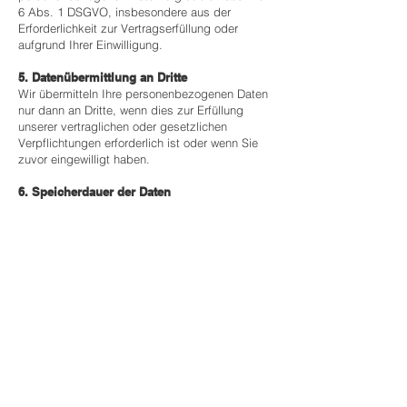
6 Abs. 1 DSGVO, insbesondere aus der
Erforderlichkeit zur Vertragserfüllung oder
aufgrund Ihrer Einwilligung.
5. Datenübermittlung an Dritte
Wir übermitteln Ihre personenbezogenen Daten
nur dann an Dritte, wenn dies zur Erfüllung
unserer vertraglichen oder gesetzlichen
Verpflichtungen erforderlich ist oder wenn Sie
zuvor eingewilligt haben.
6. Speicherdauer der Daten
Wir speichern Ihre personenbezogenen Daten
nur solange, wie es für die Erfüllung der
genannten Zwecke erforderlich ist oder wie es
gesetzliche Aufbewahrungspflichten vorsehen.
7. Rechte der Betroffenen
Sie haben das Recht auf Auskunft,
Berichtigung, Löschung, Einschränkung der
Verarbeitung und Datenübertragbarkeit Ihrer
personenbezogenen Daten. Bitte wenden Sie
sich dazu an die oben genannte verantwortliche
Stelle.